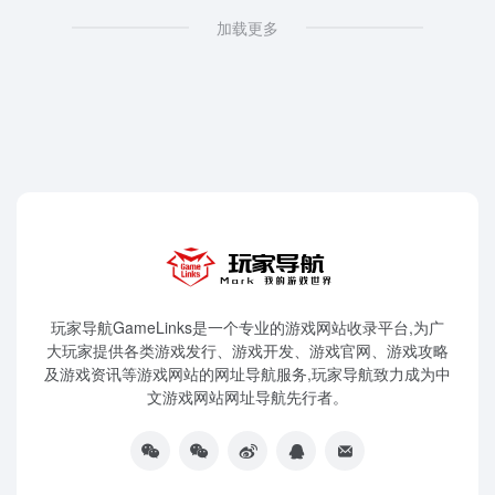
加载更多
玩家导航GameLinks是一个专业的游戏网站收录平台,为广
大玩家提供各类游戏发行、游戏开发、游戏官网、游戏攻略
及游戏资讯等游戏网站的网址导航服务,玩家导航致力成为中
文游戏网站网址导航先行者。