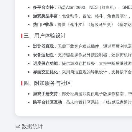
多平台支持
：涵盖Atari 2600、NES（红白机）、SNES
游戏类型丰富
：包含动作、冒险、格斗、
角色扮演
热门IP收录
：提供《魂斗罗》《超级马里奥》《塞尔达
三、用户体验设计
浏览器直玩
：无需下载客户端或插件，通过网页浏览器
设备适配性
：支持键盘操作及外接控制器，还原街机厅
进度保存功能
：提供游戏存档服务，支持中断后继续游
界面交互优化
：采用简洁直观的导航设计，支持按平台
四、附加服务与社区
游戏手册支持
：部分经典游戏提供电子版操作指南，帮
跨平台社区互动
：虽未内置社区系统，但鼓励玩家通过
数据统计