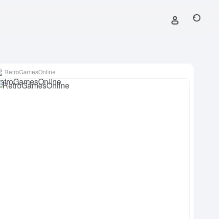
RetroGamesOnline