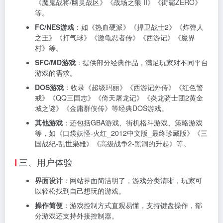
《魔鬼战将/幽灵战区》《战场之狼 II》《街霸ZERO》
等。
FC/NES游戏
：如《热血硬派》《捍卫战士2》《炸弹人
之王》《打气球》《激龟忍者传》《西游记》《魔界
村》等。
SFC/MD游戏
：提供部分经典作品，满足玩家对不同平台
游戏的需求。
DOS游戏
：收录《超级玛丽》《西游记外传》《红色警
戒》《QQ三国志》《倚天屠龙记》《炎龙骑士团2黄金
城之谜》《金庸群侠传》等经典DOS游戏。
其他游戏
：还包括GBA游戏、街机格斗游戏、策略游戏
等，如《口袋妖怪-火红_2012中文版_最终珍藏版》《三
国战纪-乱世枭雄》《高级战争2-黑洞的升起》等。
三、用户体验
界面设计
：网站界面简洁明了，游戏分类清晰，玩家可
以轻松找到自己想玩的游戏。
操作简便
：游戏控制方式直观易懂，支持键盘操作，部
分游戏还支持外接控制器。