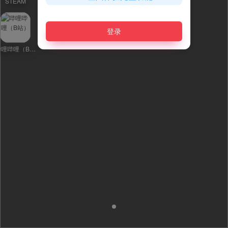
STEAM
GOG
WeGame
Metacritic
登录
哔哩哔哩（B站）