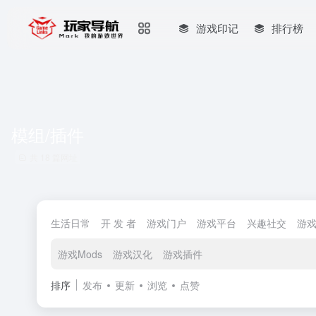
游戏印记
排行榜
模组/插件
共 18 篇网址
生活日常
开 发 者
游戏门户
游戏平台
兴趣社交
游
游戏Mods
游戏汉化
游戏插件
排序
发布
更新
浏览
点赞