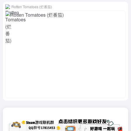
Rotten Tomatoes (烂番茄)