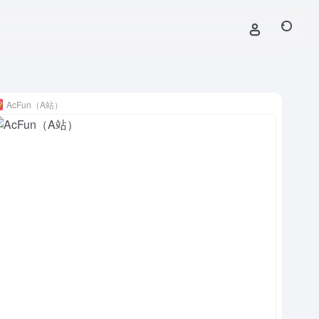
AcFun（A站）