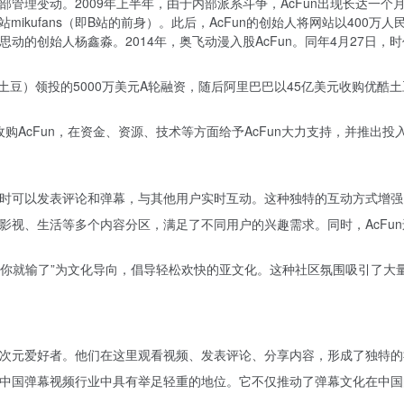
内部管理变动。2009年上半年，由于内部派系斗争，AcFun出现长达一
站mikufans（即B站的前身）。此后，AcFun的创始人将网站以400
思动的创始人杨鑫淼。2014年，奥飞动漫入股AcFun。同年4月27日，
酷土豆）领投的5000万美元A轮融资，随后阿里巴巴以45亿美元收购优酷土豆
购AcFun，在资金、资源、技术等方面给予AcFun大力支持，并推出投入5
频时可以发表评论和弹幕，与其他用户实时互动。这种独特的互动方式增强
、影视、生活等多个内容分区，满足了不同用户的兴趣需求。同时，AcF
”认真你就输了”为文化导向，倡导轻松欢快的亚文化。这种社区氛围吸引了
是二次元爱好者。他们在这里观看视频、发表评论、分享内容，形成了独特
n在中国弹幕视频行业中具有举足轻重的地位。它不仅推动了弹幕文化在中