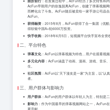
曲折前行
：在发展过程中，AcFun经历了多次转售和
AcFun早期用户的徐逸脱离AcFun，创建了弹幕视频网
而孵化出了斗鱼。AcFun随后被卖给一家手游公司晶合
AcFun。
获得融资
：2015年8月，AcFun获得了合一集团（优
得软银中国A+轮6000万投资。
快手收购
：2018年6月5日，短视频平台快手宣布全资收
二、平台特色
弹幕文化
：AcFun以弹幕视频为特色，用户在观看视
多元化内容
：AcFun涵盖了动画、漫画、游戏、音乐
生。
社区氛围
：AcFun以”天下漫友是一家”为主旨，以
者。
三、用户群体与影响力
用户群体
：AcFun的用户群体以年轻人为主，特别
影响力
：作为中国最早的弹幕视频网站之一，AcFu
要贡献。