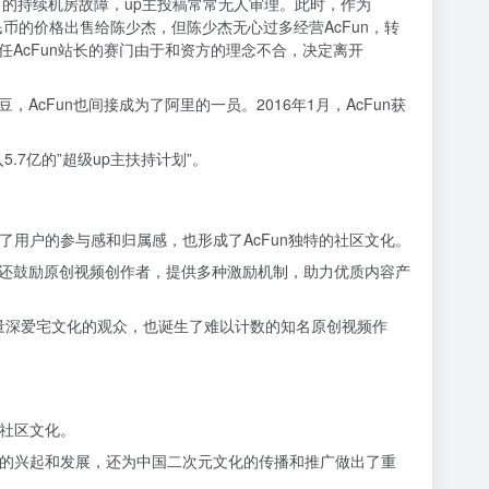
个月的持续机房故障，up主投稿常常无人审理。此时，作为
万人民币的价格出售给陈少杰，但陈少杰无心过多经营AcFun，转
时任AcFun站长的赛门由于和资方的理念不合，决定离开
，AcFun也间接成为了阿里的一员。2016年1月，AcFun获
.7亿的”超级up主扶持计划”。
了用户的参与感和归属感，也形成了AcFun独特的社区文化。
un还鼓励原创视频创作者，提供多种激励机制，助力优质内容产
大量深爱宅文化的观众，也诞生了难以计数的知名原创视频作
的社区文化。
国的兴起和发展，还为中国二次元文化的传播和推广做出了重