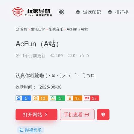
游戏印记
排行榜
首页
•
生活日常
•
影视音乐
•
AcFun（A站）
AcFun（A站）
11个月前更新
199
0
0
认真你就输啦 (・ω・)ノ- ( ゜- ゜)つロ
收录时间：
2025-08-30
5
10-
3
1+
3+
打开网站
手机查看
影视音乐