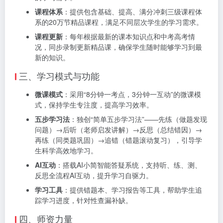
课程体系
：提供包含基础、提高、满分冲刺三级课程体
系的20万节精品课程，满足不同层次学生的学习需求。
课程更新
：每年根据最新的课本知识点和中考高考情
况，同步录制更新精品课，确保学生随时能够学习到最
新的知识。
三、学习模式与功能
微课模式
：采用“8分钟一考点，3分钟一互动”的微课模
式，保持学生专注度，提高学习效率。
五步学习法
：独创“简单五步学习法”——先练（做题发现
问题）→后听（老师启发讲解）→反思（总结错因）→
再练（同类题巩固）→追错（错题滚动复习），引导学
生科学高效地学习。
AI互动
：搭载AI小简智能答疑系统，支持听、练、测、
反思全流程AI互动，提升学习自驱力。
学习工具
：提供错题本、学习报告等工具，帮助学生追
踪学习进度，针对性查漏补缺。
四、师资力量