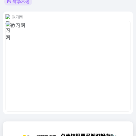
笃学不倦
教习网