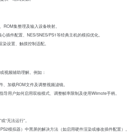
、ROM集整理及输入设备映射。
的核心插件配置、NES/SNES/PS1等经典主机的模拟优化。
图形渲染设置、触摸控制适配。
或视频辅助理解。例如：
件、加载ROM文件及调整视频滤镜。
指导用户如何启用双核模式、调整帧率限制及使用Wiimote手柄。
”或“无法运行”。
2（PS2模拟器）中黑屏的解决方法（如启用硬件渲染或修改插件配置）。