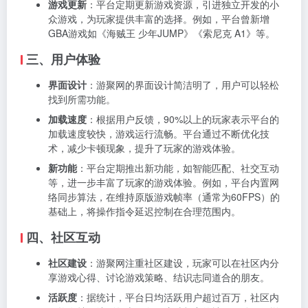
游戏更新
：平台定期更新游戏资源，引进独立开发的小
众游戏，为玩家提供丰富的选择。例如，平台曾新增
GBA游戏如《海贼王 少年JUMP》《索尼克 A1》等。
三、用户体验
界面设计
：游聚网的界面设计简洁明了，用户可以轻松
找到所需功能。
加载速度
：根据用户反馈，90%以上的玩家表示平台的
加载速度较快，游戏运行流畅。平台通过不断优化技
术，减少卡顿现象，提升了玩家的游戏体验。
新功能
：平台定期推出新功能，如智能匹配、社交互动
等，进一步丰富了玩家的游戏体验。例如，平台内置网
络同步算法，在维持原版游戏帧率（通常为60FPS）的
基础上，将操作指令延迟控制在合理范围内。
四、社区互动
社区建设
：游聚网注重社区建设，玩家可以在社区内分
享游戏心得、讨论游戏策略、结识志同道合的朋友。
活跃度
：据统计，平台日均活跃用户超过百万，社区内