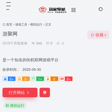
首页
•
游戏工具
•
模拟运行
•
正文
游聚网
收藏
0
10个月前发布
346
0
0
是一个知名的街机联网游戏平台
收录时间：
2025-09-30
2+
3-
1+
0
3+
打开网站
模拟运行