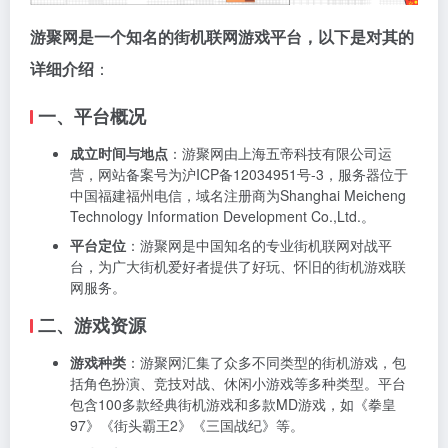
游聚网是一个知名的街机联网游戏平台，以下是对其的
详细介绍
：
一、平台概况
成立时间与地点
：游聚网由上海五帝科技有限公司运
营，网站备案号为沪ICP备12034951号-3，服务器位于
中国福建福州电信，域名注册商为Shanghai Meicheng
Technology Information Development Co.,Ltd.。
平台定位
：游聚网是中国知名的专业街机联网对战平
台，为广大街机爱好者提供了好玩、怀旧的街机游戏联
网服务。
二、游戏资源
游戏种类
：游聚网汇集了众多不同类型的街机游戏，包
括角色扮演、竞技对战、休闲小游戏等多种类型。平台
包含100多款经典街机游戏和多款MD游戏，如《拳皇
97》《街头霸王2》《三国战纪》等。