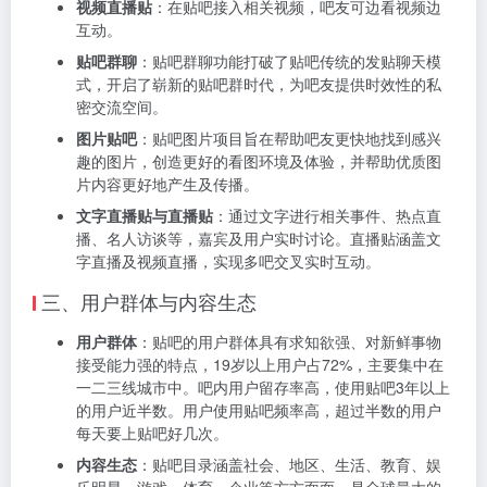
视频直播贴
：在贴吧接入相关视频，吧友可边看视频边
互动。
贴吧群聊
：贴吧群聊功能打破了贴吧传统的发贴聊天模
式，开启了崭新的贴吧群时代，为吧友提供时效性的私
密交流空间。
图片贴吧
：贴吧图片项目旨在帮助吧友更快地找到感兴
趣的图片，创造更好的看图环境及体验，并帮助优质图
片内容更好地产生及传播。
文字直播贴与直播贴
：通过文字进行相关事件、热点直
播、名人访谈等，嘉宾及用户实时讨论。直播贴涵盖文
字直播及视频直播，实现多吧交叉实时互动。
三、用户群体与内容生态
用户群体
：贴吧的用户群体具有求知欲强、对新鲜事物
接受能力强的特点，19岁以上用户占72%，主要集中在
一二三线城市中。吧内用户留存率高，使用贴吧3年以上
的用户近半数。用户使用贴吧频率高，超过半数的用户
每天要上贴吧好几次。
内容生态
：贴吧目录涵盖社会、地区、生活、教育、娱
乐明星、游戏、体育、企业等方方面面，是全球最大的