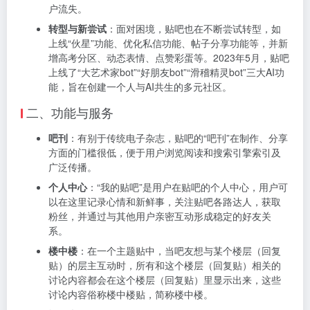
户流失。
转型与新尝试
：面对困境，贴吧也在不断尝试转型，如
上线“伙星”功能、优化私信功能、帖子分享功能等，并新
增高考分区、动态表情、点赞彩蛋等。2023年5月，贴吧
上线了“大艺术家bot”“好朋友bot”“滑稽精灵bot”三大AI功
能，旨在创建一个人与AI共生的多元社区。
二、功能与服务
吧刊
：有别于传统电子杂志，贴吧的“吧刊”在制作、分享
方面的门槛很低，便于用户浏览阅读和搜索引擎索引及
广泛传播。
个人中心
：“我的贴吧”是用户在贴吧的个人中心，用户可
以在这里记录心情和新鲜事，关注贴吧各路达人，获取
粉丝，并通过与其他用户亲密互动形成稳定的好友关
系。
楼中楼
：在一个主题贴中，当吧友想与某个楼层（回复
贴）的层主互动时，所有和这个楼层（回复贴）相关的
讨论内容都会在这个楼层（回复贴）里显示出来，这些
讨论内容俗称楼中楼贴，简称楼中楼。