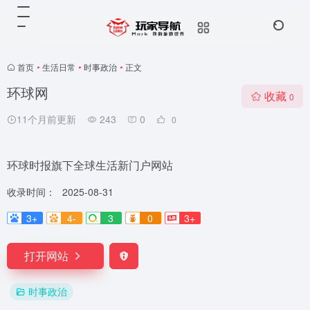
首页
•
生活日常
•
时事政治
•
正文
环球网
收藏
0
11个月前更新
243
0
0
环球时报旗下全球生活新门户网站
收录时间：
2025-08-31
3+
4-
3
0
3+
打开网站
时事政治