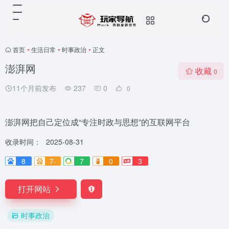
首页
•
生活日常
•
时事政治
•
正文
澎湃网
收藏
0
11个月前发布
237
0
0
澎湃网把自己定位成“专注时政与思想”的互联网平台
收录时间：
2025-08-31
8
7-
7
0
3
打开网站
时事政治