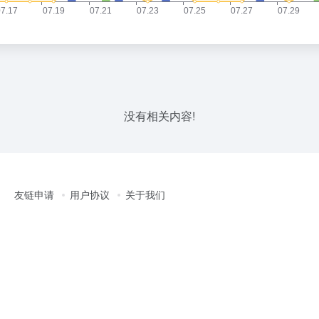
没有相关内容!
友链申请
用户协议
关于我们