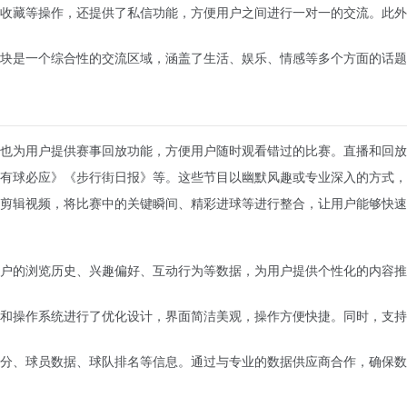
收藏等操作，还提供了私信功能，方便用户之间进行一对一的交流。此外
块是一个综合性的交流区域，涵盖了生活、娱乐、情感等多个方面的话题
也为用户提供赛事回放功能，方便用户随时观看错过的比赛。直播和回放
有球必应》《步行街日报》等。这些节目以幽默风趣或专业深入的方式，
剪辑视频，将比赛中的关键瞬间、精彩进球等进行整合，让用户能够快速
户的浏览历史、兴趣偏好、互动行为等数据，为用户提供个性化的内容推
和操作系统进行了优化设计，界面简洁美观，操作方便快捷。同时，支持
分、球员数据、球队排名等信息。通过与专业的数据供应商合作，确保数