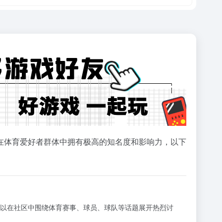
在体育爱好者群体中拥有极高的知名度和影响力，以下
以在社区中围绕体育赛事、球员、球队等话题展开热烈讨