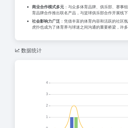
商业合作模式多元
：与众多体育品牌、俱乐部、赛事组
育品牌合作推出联名产品，与篮球俱乐部合作开展线下
社会影响力广泛
：凭借丰富的体育内容和活跃的社区氛
虎扑也成为了体育界与球迷之间沟通的重要桥梁，许多
数据统计