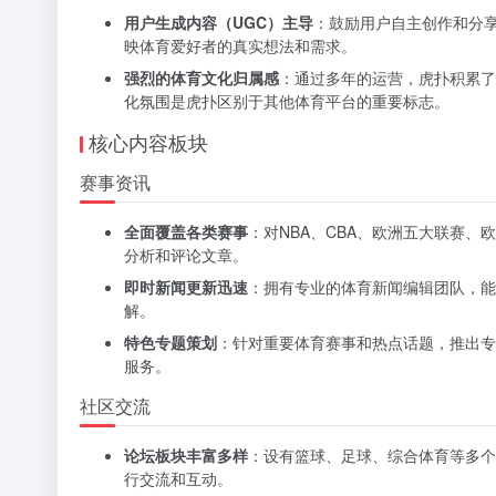
用户生成内容（UGC）主导
：鼓励用户自主创作和分
映体育爱好者的真实想法和需求。
强烈的体育文化归属感
：通过多年的运营，虎扑积累了
化氛围是虎扑区别于其他体育平台的重要标志。
核心内容板块
赛事资讯
全面覆盖各类赛事
：对NBA、CBA、欧洲五大联赛
分析和评论文章。
即时新闻更新迅速
：拥有专业的体育新闻编辑团队，能
解。
特色专题策划
：针对重要体育赛事和热点话题，推出专
服务。
社区交流
论坛板块丰富多样
：设有篮球、足球、综合体育等多个
行交流和互动。