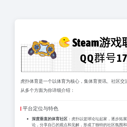
虎扑体育是一个以体育为核心，集体育资讯、社区交
从多个方面为你详细介绍：
平台定位与特色
深度垂直的体育社区
：虎扑以篮球论坛起家，逐步拓展
论，分享自己的观点和见解，形成了独特的社区氛围和