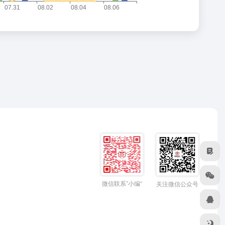
微信联系”小编“
关注微信公众号