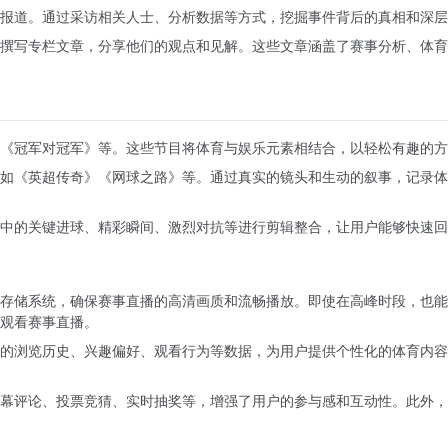
报道。通过采访相关人士、分析数据等方式，挖掘事件背后的真相和深层
撰写专栏文章，分享他们的观点和见解。这些文章涵盖了赛事分析、体育
》《冠军对冠军》等。这些节目将体育与娱乐元素相结合，以轻松有趣的方
如《英超传奇》《网球之路》等。通过真实的镜头和生动的叙事，记录体
中的关键进球、精彩瞬间、激烈对抗等进行剪辑整合，让用户能够快速回
存储系统，确保赛事直播的高清画质和流畅播放。即使在高峰时段，也能
观看赛事直播。
的浏览历史、兴趣偏好、观看行为等数据，为用户提供个性化的体育内容
幕评论、投票竞猜、实时抽奖等，增强了用户的参与感和互动性。此外，