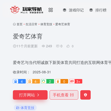
游戏印记
排行榜
首页
•
生活日常
•
体育竞技
•
爱奇艺体育
爱奇艺体育
11个月前更新
249
0
0
爱奇艺与当代明诚旗下新英体育共同打造的互联网体育
收录时间：
2025-08-31
4
4-
2
0
3+
打开网站
手机查看
体育竞技