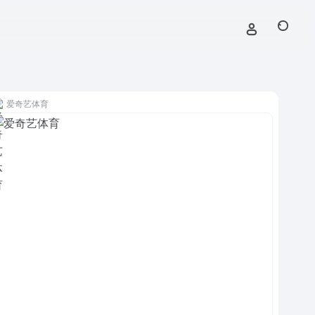
爱奇艺体育