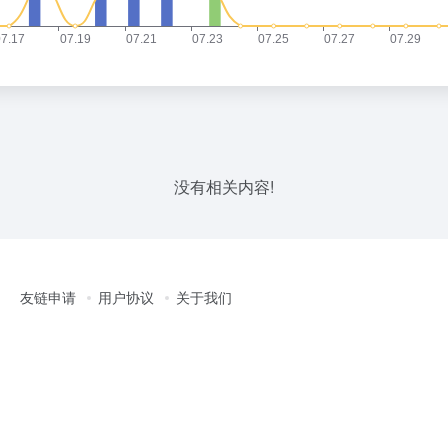
没有相关内容!
友链申请
用户协议
关于我们