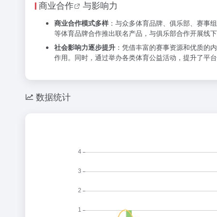
商业
合作
与影响力
商业合作模式多样
：与众多体育品牌、俱乐部、赛事组
等体育品牌合作推出联名产品，与俱乐部合作开展线下
社会影响力逐步提升
：凭借丰富的赛事资源和优质的内
作用。同时，通过举办各类体育公益活动，提升了平台
数据统计