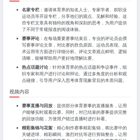
名家专栏
：邀请体育界的知名人士、专家学者、前职业
运动员等开设专栏，分享他们的观点、见解和经验。这
些专栏文章具有独特的视角和深刻的思考，为用户提供
了不同于常规报道的阅读体验。
赛事评论
：在每场重要赛事结束后，专业的评论员会撰
写赛事评论文章，对比赛的胜负原因、运动员表现、战
术运用等方面进行详细分析。评论文章观点鲜明、逻辑
清晰，能够帮助用户更好地理解比赛。
热点话题讨论
：针对体育界的热点话题和争议事件，组
织专家和用户进行讨论和辩论。通过多角度的分析和观
点碰撞，引导用户深入思考体育现象背后的本质问题。
视频内容
赛事直播与回放
：提供部分体育赛事的直播服务，让用
户能够实时观看比赛。同时，对已结束的赛事提供完整
的回放功能，方便用户错过直播时进行补看。
精彩集锦与花絮
：精心制作赛事精彩集锦，将比赛中的
关键进球、精彩瞬间、激烈对抗等进行剪辑整合，让用