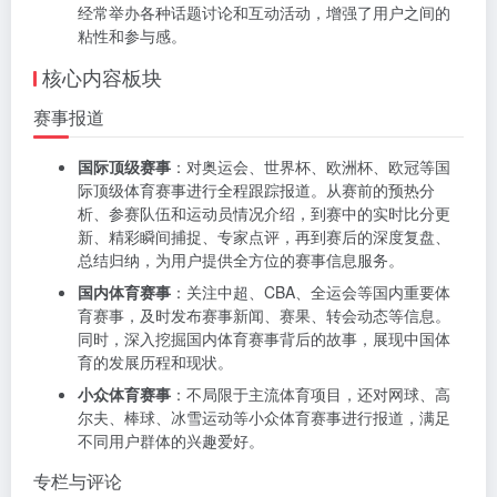
经常举办各种话题讨论和互动活动，增强了用户之间的
粘性和参与感。
核心内容板块
赛事报道
国际顶级赛事
：对奥运会、世界杯、欧洲杯、欧冠等国
际顶级体育赛事进行全程跟踪报道。从赛前的预热分
析、参赛队伍和运动员情况介绍，到赛中的实时比分更
新、精彩瞬间捕捉、专家点评，再到赛后的深度复盘、
总结归纳，为用户提供全方位的赛事信息服务。
国内体育赛事
：关注中超、CBA、全运会等国内重要体
育赛事，及时发布赛事新闻、赛果、转会动态等信息。
同时，深入挖掘国内体育赛事背后的故事，展现中国体
育的发展历程和现状。
小众体育赛事
：不局限于主流体育项目，还对网球、高
尔夫、棒球、冰雪运动等小众体育赛事进行报道，满足
不同用户群体的兴趣爱好。
专栏与评论