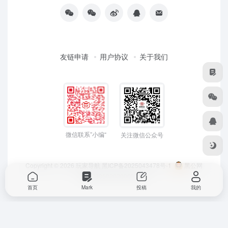
友链申请
用户协议
关于我们
微信联系”小编“
关注微信公众号
Copyright © 2026
玩家导航
黑ICP备2025043478号-1
黑公网
安备23050202000033号
首页
Mark
投稿
我的