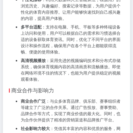
浏览历史、兴趣偏好、搜索记录等数据，为用户提供个
性化的体育内容推荐。让用户能够快速找到自己感兴趣
的内容，提高用户体验。
多平台适配
：支持在电脑、手机、平板等多种终端设备
上访问和使用，用户可以根据自己的需求和习惯选择合
适的设备获取体育资讯。同时，优化了不同平台的界面
设计和操作流程，确保用户在各个平台上都能获得流
畅、便捷的使用体验。
高清视频播放
：采用先进的视频编码技术和分布式存储
系统，确保体育视频内容的高清画质和流畅播放。即使
在网络环境不佳的情况下，也能为用户提供稳定的视频
观看体验。
商业合作与影响力
商业合作广泛
：与众多体育品牌、俱乐部、赛事组织者
等建立了广泛的合作关系。通过广告投放、赛事赞助、
品牌合作等方式，实现了商业价值的最大化。同时，也
为合作伙伴提供了精准的营销渠道和品牌推广平台。
社会影响力较大
：凭借其丰富的内容和优质的服务，网