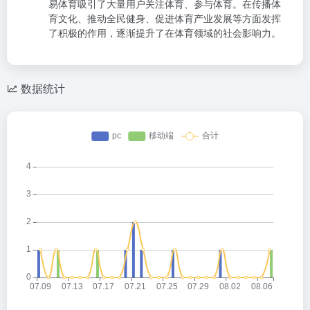
易体育吸引了大量用户关注体育、参与体育。在传播体
育文化、推动全民健身、促进体育产业发展等方面发挥
了积极的作用，逐渐提升了在体育领域的社会影响力。
数据统计