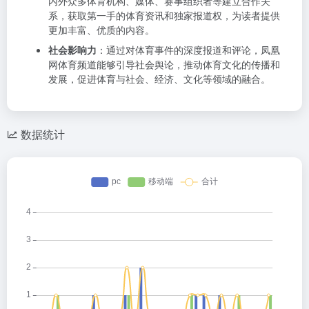
内外众多体育机构、媒体、赛事组织者等建立合作关
系，获取第一手的体育资讯和独家报道权，为读者提供
更加丰富、优质的内容。
社会影响力
：通过对体育事件的深度报道和评论，凤凰
网体育频道能够引导社会舆论，推动体育文化的传播和
发展，促进体育与社会、经济、文化等领域的融合。
数据统计