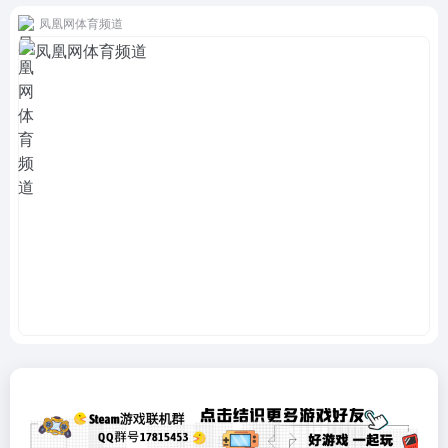
凤凰网体育频道