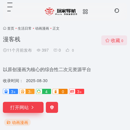
首页
•
生活日常
•
动画漫画
•
正文
漫客栈
收藏
0
11个月前发布
397
0
0
以原创漫画为核心的综合性二次元资源平台
收录时间：
2025-08-30
3+
3-
4
0
3+
打开网站
动画漫画