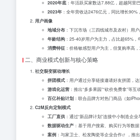
2020年底
：年活跃买家数达7.88亿，超越阿
2023年
：全年营收达2476亿元，同比增长90
用户画像
地域分布
：下沉市场（三四线城市及农村）用户
年龄结构
：25-40岁用户为主力，占比超65%，
消费特征
：价格敏感型用户为主，但复购率高，
二、商业模式创新与核心策略
社交裂变驱动增长
拼团模式
：用户通过分享链接邀请好友拼团，达
游戏化运营
：推出“多多果园”“砍价免费拿”等
百亿补贴计划
：联合品牌方对热门商品（如iPh
C2M反向定制模式
工厂直供
：通过“新品牌计划”连接中小制造企业
数据驱动生产
：基于用户搜索、购买行为等数据
案例
：与家卫士、松发陶瓷等企业
合作
，推出