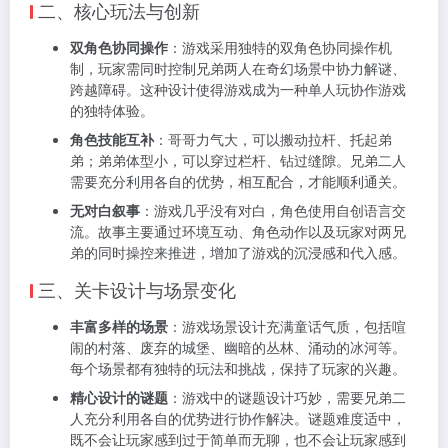
二、核心玩法与创新
双角色协同操作
：游戏采用独特的双角色协同操作机
制，玩家需同时控制兄弟两人在奇幻场景中协力解谜、
跨越障碍。这种设计使得游戏成为一种单人玩协作游戏
的独特体验。
角色技能互补
：哥哥力气大，可以搬动拉杆、托起弟
弟；弟弟体型小，可以穿过栏杆、钻过缝隙。兄弟二人
需要充分利用各自的优势，相互配合，才能顺利通关。
无对白叙事
：游戏几乎没有对白，角色使用自创语言交
流。故事主要通过环境互动、角色动作以及玩家对两兄
弟的同时操控来推进，增加了游戏的沉浸感和代入感。
三、关卡设计与场景变化
丰富多样的场景
：游戏场景设计充满童话气质，包括喧
闹的村落、废弃的城堡、幽暗的丛林、涌动的冰河等。
每个场景都有独特的玩法和挑战，保持了玩家的兴趣。
精心设计的谜题
：游戏中的谜题设计巧妙，需要兄弟二
人充分利用各自的优势进行协作解决。谜题难度适中，
既不会让玩家感到过于简单而无聊，也不会让玩家感到