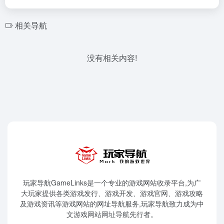
相关导航
没有相关内容!
玩家导航GameLinks是一个专业的游戏网站收录平台,为广
大玩家提供各类游戏发行、游戏开发、游戏官网、游戏攻略
及游戏资讯等游戏网站的网址导航服务,玩家导航致力成为中
文游戏网站网址导航先行者。