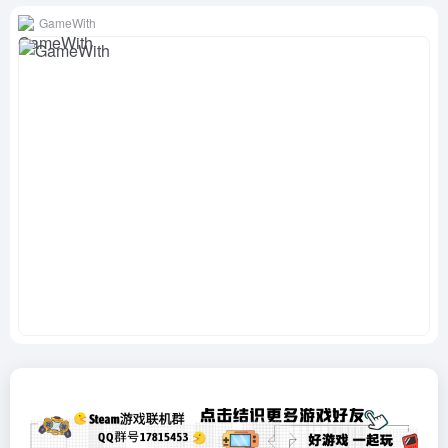
GameWith