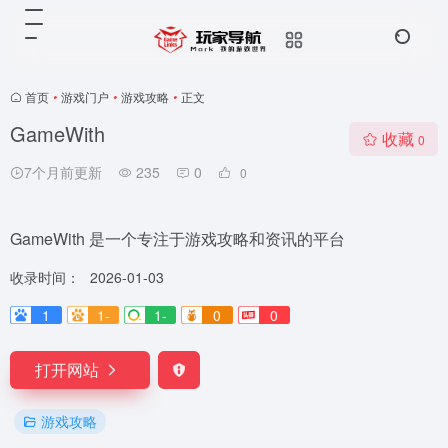
首页
•
游戏门户
•
游戏攻略
•
正文
GameWith
收藏
0
7个月前更新
235
0
0
GameWith 是一个专注于游戏攻略和资讯的平台
收录时间：
2026-01-03
1
1-
1-
0
0
打开网站
游戏攻略