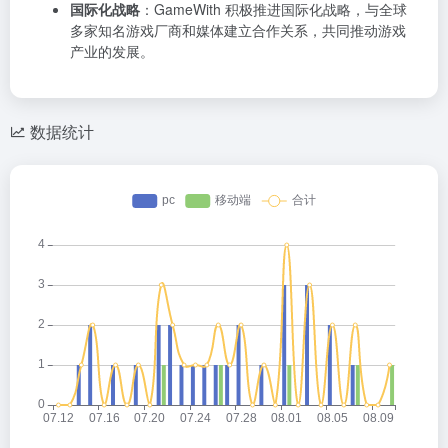
国际化战略
：GameWith 积极推进国际化战略，与全球
多家知名游戏厂商和媒体建立合作关系，共同推动游戏
产业的发展。
数据统计