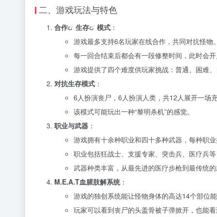
二、游戏玩法与特色
合作
生存
模式
：
游戏最多支持6名玩家在线合作，共同对抗怪物
每一回合结束后都会有一段修整时间，此时会开
游戏提供了四个难度供玩家挑战：普通、困难、
对抗生存模式
：
6人扮演丧尸，6人扮演人类，共12人展开一场
该模式可能玩出一种“黎明杀机”的感觉。
职业与武器
：
游戏拥有十余种职业和四十多种武器，每种职业
职业包括狂战士、支援专家、突击兵、医疗兵等
武器种类丰富，从最先进的医疗步枪到最传统的
M.E.A.T血腥肢解系统
：
游戏的独创系统能让怪物身体的高达14个部位
玩家可以看到丧尸的头盖骨被子弹掀开，也能看