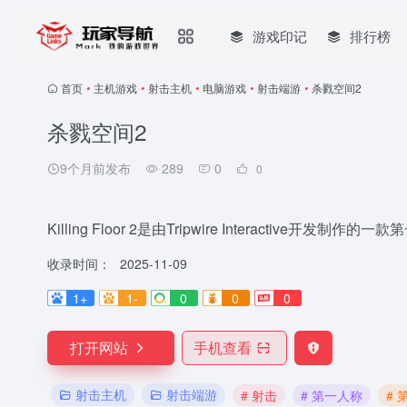
游戏印记
排行榜
首页
•
主机游戏
•
射击主机
•
电脑游戏
•
射击端游
•
杀戮空间2
杀戮空间2
9个月前发布
289
0
0
Killing Floor 2是由Tripwire Interactive开发制
收录时间：
2025-11-09
1+
1-
0
0
0
打开网站
手机查看
射击主机
射击端游
# 射击
# 第一人称
#