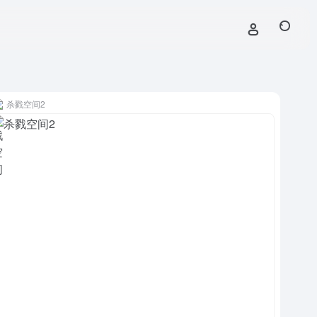
杀戮空间2