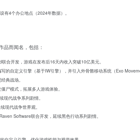
球设有4个办公地点（2024年数据）。
多部作品而闻名，包括：
y Ward联合开发，游戏在发布后16天内收入突破10亿美元。
编写的自定义引擎（基于IW引擎），并引入外骨骼移动系统（Exo Movem
现经典战场。
合作开发僵尸模式，拓展多人游戏体验。
延续现代战争系列剧情。
延续现代战争世界观。
h、Raven Software联合开发，延续黑色行动系列剧情。
的自定义引擎，优化游戏性能与视觉效果。