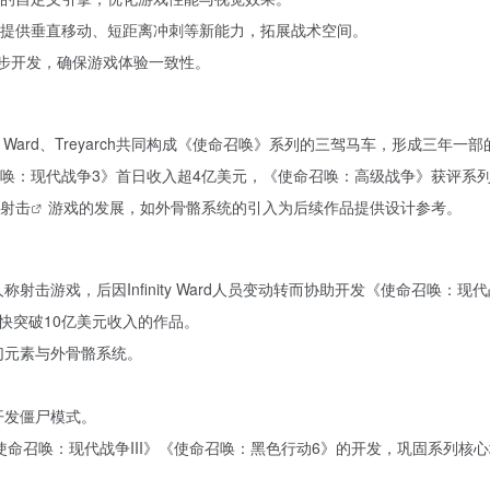
提供垂直移动、短距离冲刺等新能力，拓展战术空间。
多平台同步开发，确保游戏体验一致性。
ty Ward、Treyarch共同构成《使命召唤》系列的三驾马车，形成三年
唤：现代战争3》首日收入超4亿美元，《使命召唤：高级战争》获评系
射击
游戏的发展，如外骨骼系统的引入为后续作品提供设计参考。
击游戏，后因Infinity Ward人员变动转而协助开发《使命召唤：现
快突破10亿美元收入的作品。
幻元素与外骨骼系统。
作开发僵尸模式。
使命召唤：现代战争III》《使命召唤：黑色行动6》的开发，巩固系列核