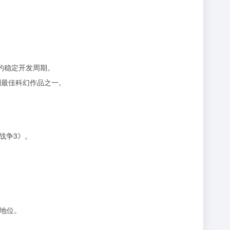
一部的稳定开发周期。
列最佳科幻作品之一。
代战争3》。
心地位。