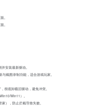
页面。
页面。
。
测并安装最新驱动。
新与截图录制功能，适合游戏玩家。
装”，彻底卸载旧驱动，避免冲突。
10/Win11）。
脑管家），防止拦截导致失败。