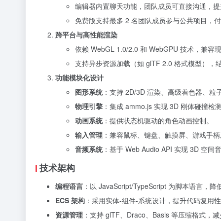
编辑器内置聊天功能，团队成员可直接沟通，提
免费版支持最多 2 名团队成员参与公共项目，
跨平台与高性能渲染
依赖 WebGL 1.0/2.0 和 WebGPU 技术，
支持异步资源加载（如 glTF 2.0 格式模型）
功能模块化设计
图形系统
：支持 2D/3D 渲染、高级着色器、粒
物理引擎
：集成 ammo.js 实现 3D 刚体碰撞检
动画系统
：提供状态机驱动的角色动画控制。
输入管理
：兼容鼠标、键盘、触摸屏、游戏手柄及
音频系统
：基于 Web Audio API 实现 3D 空
技术架构
编程语言
：以 JavaScript/TypeScript 为脚本
ECS 架构
：采用实体-组件-系统设计，提升代码复用
资源管理
：支持 glTF、Draco、Basis 等压缩格