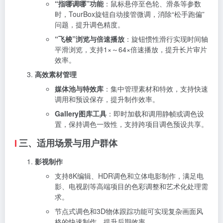
“指哪调哪”功能
：鼠标悬停至色轮、滑条等参数
时，TourBox旋钮自动接管微调，消除“松手跑偏”
问题，提升调色精度。
“飞梭”浏览与倍速播放
：旋钮惯性滑行实现时间轴
平滑浏览，支持1×～64×倍速播放，提升长片审片
效率。
高效素材管理
媒体池与特效库
：集中管理素材和特效，支持快速
调用和预设保存，提升制作效率。
Gallery图库工具
：即时加载和调用静帧或调色设
置，保持调色一致性，支持跨项目调色预设共享。
三、适用场景与用户群体
影视制作
支持8K编辑、HDR调色和立体电影制作，满足电
影、电视剧等高端项目的色彩调整和艺术化处理需
求。
节点式调色和3D物体跟踪功能可实现复杂画面风
格的快速制作，提升后期效率。