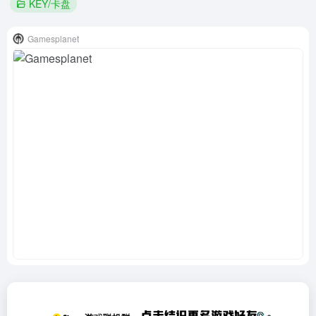
KEY/卡盘
Gamesplanet