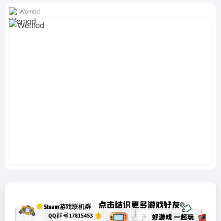
Wemod