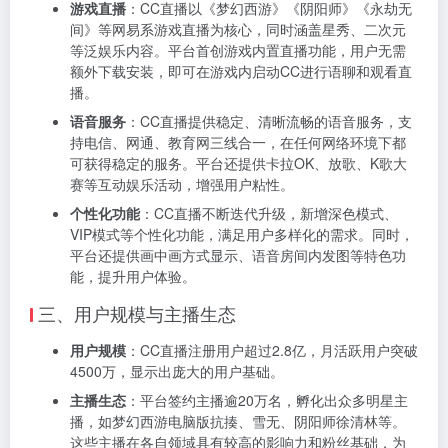
游戏直播
：CC直播以《梦幻西游》《阴阳师》《永劫无
间》等网易系游戏直播为核心，同时涵盖星秀、二次元
等泛娱乐内容。平台首创游戏内置直播功能，用户无需
额外下载安装，即可在游戏内启动CC进行语聊和观看直
播。
语音服务
：CC直播提供稳定、清晰流畅的语音服务，支
持电信、网通、教育网三线合一，在任何网络环境下都
可获得稳定的服务。平台还提供卡拉OK、放歌、K歌大
赛等互动娱乐活动，增强用户粘性。
个性化功能
：CC直播不断迭代升级，新增深色模式、
VIP模式等个性化功能，满足用户多样化的需求。同时，
平台还提供画中画方式显示、语音房间内发图等特色功
能，提升用户体验。
三、用户规模与主播生态
用户规模
：CC直播注册用户超过2.8亿，月活跃用户突破
4500万，显示出庞大的用户基础。
主播生态
：平台签约主播逾20万名，孵化出众多明星主
播，如梦幻西游电脑版抗揍、雪无、阴阳师徐清林等。
这些主播在各自领域具有较高的影响力和粉丝基础，为