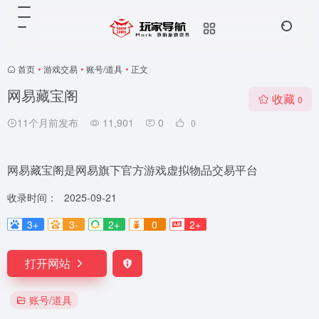
首页
•
游戏交易
•
账号/道具
•
正文
网易藏宝阁
收藏
0
11个月前发布
11,901
0
0
网易藏宝阁是网易旗下官方游戏虚拟物品交易平台
收录时间：
2025-09-21
3+
3-
2+
0
2+
打开网站
账号/道具