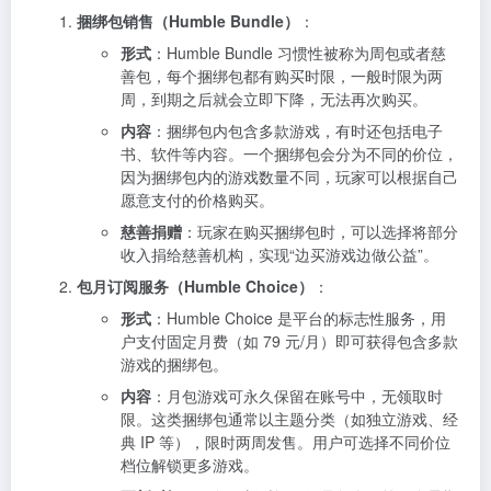
捆绑包销售（Humble Bundle）
：
形式
：Humble Bundle 习惯性被称为周包或者慈
善包，每个捆绑包都有购买时限，一般时限为两
周，到期之后就会立即下降，无法再次购买。
内容
：捆绑包内包含多款游戏，有时还包括电子
书、软件等内容。一个捆绑包会分为不同的价位，
因为捆绑包内的游戏数量不同，玩家可以根据自己
愿意支付的价格购买。
慈善捐赠
：玩家在购买捆绑包时，可以选择将部分
收入捐给慈善机构，实现“边买游戏边做公益”。
包月订阅服务（Humble Choice）
：
形式
：Humble Choice 是平台的标志性服务，用
户支付固定月费（如 79 元/月）即可获得包含多款
游戏的捆绑包。
内容
：月包游戏可永久保留在账号中，无领取时
限。这类捆绑包通常以主题分类（如独立游戏、经
典 IP 等），限时两周发售。用户可选择不同价位
档位解锁更多游戏。