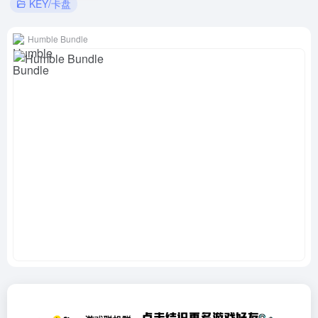
KEY/卡盘
Humble Bundle