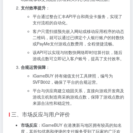
支付效率提升
：
平台通过整合汇丰API平台和商业卡服务，实现了
支付流程的自动化。
客户只需扫描预先嵌入网站或移动应用程序的动态
二维码，就可以通过已绑定个人银行账户的转数快
或PayMe支付游戏点数费用，全程便捷流畅。
该API可以实现与转数快网络即时结算付款，随后
游戏点数可立即记入客户账号，提高了支付效率。
合规运营保障
：
iGameBUY 持有储值支付工具牌照，编号为
SVFB002，确保了平台的合规运营。
平台与供应商建立稳固关系，直接向游戏开发商及
游戏主机制造商采购游戏点数，保障了游戏点数的
来源合法性和稳定性。
三、市场反应与用户评价
市场反应
：iGameBUY 在港澳新马地区拥有较高的知名
度，其折扣优惠和便捷的支付服务受到了玩家的广泛欢