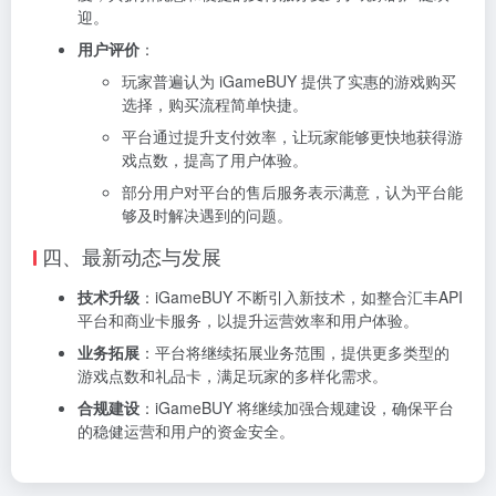
迎。
用户评价
：
玩家普遍认为 iGameBUY 提供了实惠的游戏购买
选择，购买流程简单快捷。
平台通过提升支付效率，让玩家能够更快地获得游
戏点数，提高了用户体验。
部分用户对平台的售后服务表示满意，认为平台能
够及时解决遇到的问题。
四、最新动态与发展
技术升级
：iGameBUY 不断引入新技术，如整合汇丰API
平台和商业卡服务，以提升运营效率和用户体验。
业务拓展
：平台将继续拓展业务范围，提供更多类型的
游戏点数和礼品卡，满足玩家的多样化需求。
合规建设
：iGameBUY 将继续加强合规建设，确保平台
的稳健运营和用户的资金安全。