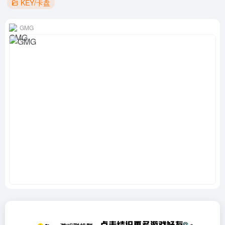
KEY/卡盘
GMG