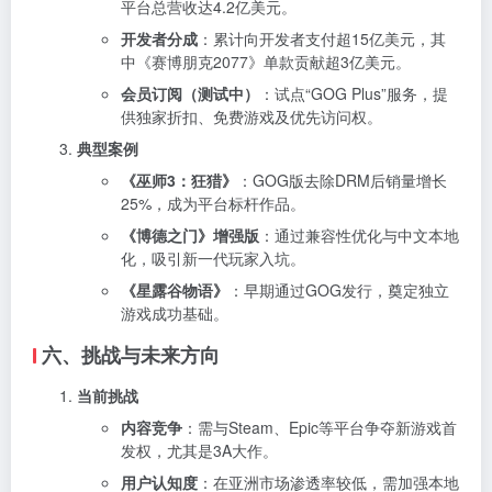
平台总营收达4.2亿美元。
开发者分成
：累计向开发者支付超15亿美元，其
中《赛博朋克2077》单款贡献超3亿美元。
会员订阅（测试中）
：试点“GOG Plus”服务，提
供独家折扣、免费游戏及优先访问权。
典型案例
《巫师3：狂猎》
：GOG版去除DRM后销量增长
25%，成为平台标杆作品。
《博德之门》增强版
：通过兼容性优化与中文本地
化，吸引新一代玩家入坑。
《星露谷物语》
：早期通过GOG发行，奠定独立
游戏成功基础。
六、挑战与未来方向
当前挑战
内容竞争
：需与Steam、Epic等平台争夺新游戏首
发权，尤其是3A大作。
用户认知度
：在亚洲市场渗透率较低，需加强本地