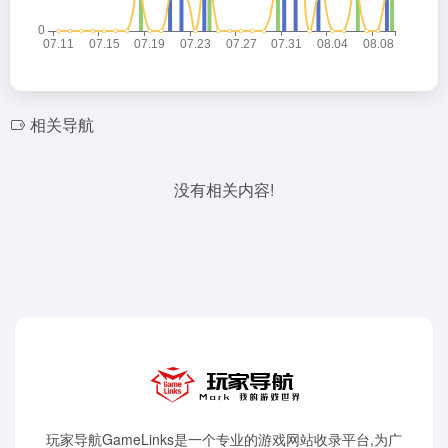
相关导航
没有相关内容!
玩家导航GameLinks是一个专业的游戏网站收录平台,为广