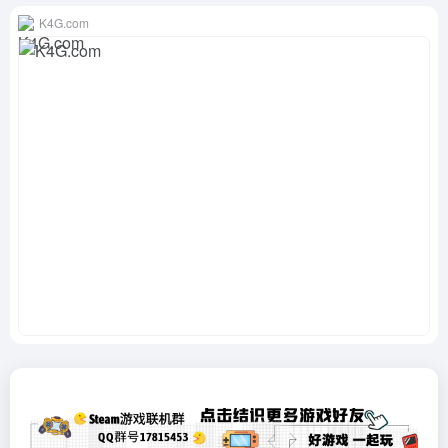
K4G.com