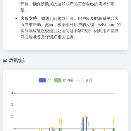
评价，确保所购买的游戏或产品符合自己的需求和期
望。
客服支持
：如遇到问题或纠纷，用户应及时联系平台客
服寻求帮助。然而，根据部分用户的反馈，K4G.com 的
客服响应速度较慢且处理问题不够积极，因此用户需做
好心理准备并保留好相关证据。
数据统计