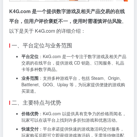
K4G.com 是一个提供数字游戏及相关产品交易的在线
平台，但用户评价褒贬不一，使用时需谨慎评估风险
。
以下是关于 K4G.com 的详细介绍：
一、平台定位与业务范围
平台定位
：K4G.com 是一个专注于数字游戏及相关产品
交易的在线平台，提供游戏 CD 钥匙、订阅服务、礼品
卡等多种数字商品。
业务范围
：支持多种游戏平台，包括 Steam、Origin、
Battlenet、GOG、Uplay 等，为玩家提供便捷的游戏购
买渠道。
二、主要特点与优势
价格优势
：K4G.com 以提供具有竞争力的价格而闻名，
玩家可以在该平台上找到许多折扣游戏和优惠活动。
快速交付
：平台承诺提供快速的游戏激活码交付服务，
玩家购买后即可立即获得游戏激活码，无需等待物流配