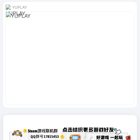
YUPLAY