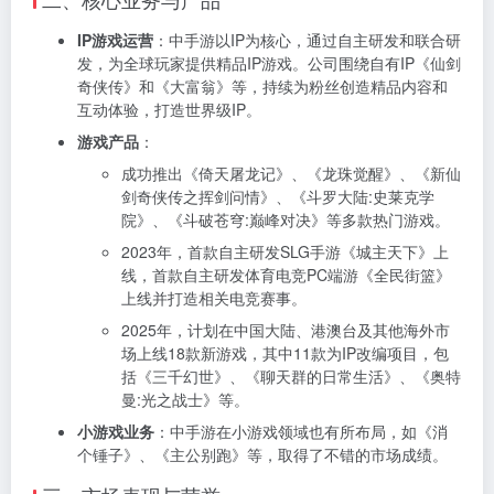
IP游戏运营
：中手游以IP为核心，通过自主研发和联合研
发，为全球玩家提供精品IP游戏。公司围绕自有IP《仙剑
奇侠传》和《大富翁》等，持续为粉丝创造精品内容和
互动体验，打造世界级IP。
游戏产品
：
成功推出《倚天屠龙记》、《龙珠觉醒》、《新仙
剑奇侠传之挥剑问情》、《斗罗大陆:史莱克学
院》、《斗破苍穹:巅峰对决》等多款热门游戏。
2023年，首款自主研发SLG手游《城主天下》上
线，首款自主研发体育电竞PC端游《全民街篮》
上线并打造相关电竞赛事。
2025年，计划在中国大陆、港澳台及其他海外市
场上线18款新游戏，其中11款为IP改编项目，包
括《三千幻世》、《聊天群的日常生活》、《奥特
曼:光之战士》等。
小游戏业务
：中手游在小游戏领域也有所布局，如《消
个锤子》、《主公别跑》等，取得了不错的市场成绩。