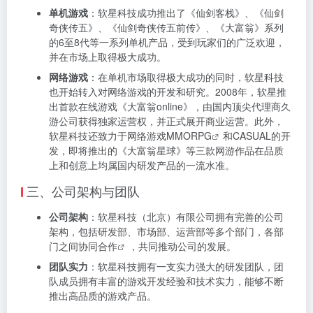
单机游戏
：软星科技成功推出了《仙剑客栈》、《仙剑
奇侠传五》、《仙剑奇侠传五前传》、《大富翁》系列
的6至8代等一系列单机产品，受到玩家们的广泛欢迎，
并在市场上取得极大成功。
网络游戏
：在单机市场取得极大成功的同时，软星科技
也开始转入对网络游戏的开发和研究。2008年，软星推
出首款在线游戏《大富翁online》，由国内顶尖代理商久
游公司获得独家运营权，并正式展开商业运营。此外，
软星科技还致力于网络游戏
MMORPG
和CASUAL的开
发，即将推出的《大富翁星球》等三款网游作品在品质
上和创意上均属国内研发产品的一流水准。
三、公司架构与团队
公司架构
：软星科技（北京）有限公司拥有完善的公司
架构，包括研发部、市场部、运营部等多个部门，各部
门之间协同
合作
，共同推动公司的发展。
团队实力
：软星科技拥有一支实力强大的研发团队，团
队成员拥有丰富的游戏开发经验和技术实力，能够不断
推出高品质的游戏产品。