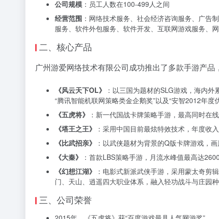
公司规模
：员工人数在100-499人之间
经营范围
：网络技术服务、社会经济咨询服务、广告制
服务、软件外包服务、软件开发、互联网游戏服务、网
二、核心产品
广州游爱网络技术有限公司成功推出了多款手游产品
《风云天下OL》
：以三国为题材的SLG游戏，海内外
“腾讯智能机联网策略类金企鹅奖”以及“安智2012年度
《五虎将》
：新一代国战卡牌策略手游，最高同时在线玩家
《塔王之王》
：采用中国目前最炫特效技术，年度收入超
《比武招亲》
：以武侠题材为背景的Q版卡牌游戏，画风
《大秦》
：首款LBS策略手游，月流水峰值最高达26
《幻想江湖》
：电影式新派武侠手游，采用蒙太奇剪辑
门、天山、逍遥四大职业体系，融入轻功战斗与庄园种
三、公司荣誉
2015年，《五虎将》获“百度游戏最具人气网游奖”。