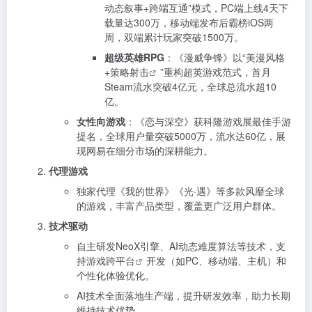
动态叙事+跨端互通”模式，PC端上线4天下
载量达300万，移动端发布后霸榜iOS两
周，双端累计玩家突破1500万。
超级英雄RPG
：《漫威争锋》以“美漫风格
+策略
射击
”重构超英游戏范式，首月
Steam流水突破4亿元，全球总流水超10
亿。
女性向游戏
：《恋与深空》获科隆游戏展最佳手游
提名，全球用户量突破5000万，流水达60亿，展
现网易在细分市场的深耕能力。
代理游戏
独家代理《我的世界》《光·遇》等多款风靡全球
的游戏，丰富产品类型，覆盖更广泛用户群体。
技术驱动
自主研发NeoX引擎、AI动态难度算法等技术，支
持游戏
跨平台
开发（如PC、移动端、主机）和
个性化体验优化。
AI技术全面落地生产端，提升研发效率，助力长期
维持技术优势。