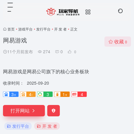
首页
•
游戏平台
•
发行平台
•
开 发 者
•
正文
网易游戏
收藏
0
11个月前发布
274
0
0
网易游戏是网易公司旗下的核心业务板块
收录时间：
2025-09-20
3+
4-
3
1+
4
打开网站
发行平台
开 发 者