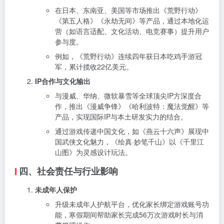
在日本、东南亚、美国等市场推出《荒野行动》
《第五人格》《永劫无间》等产品，通过本地化运
营（如语言适配、文化活动、电竞赛事）提升用户
参与度。
例如，《荒野行动》连续四年获日本吃鸡手游冠
军，累计揽收22亿美元。
IP合作与文化输出
与漫威、华纳、微软暴雪等全球顶尖IP方深度合
作，推出《漫威争锋》《哈利波特：魔法觉醒》等
产品，实现国际IP与本土研发实力的结合。
通过游戏传递中国文化，如《燕云十六声》展现中
国武侠文化魅力，《绘真·妙笔千山》以《千里江
山图》为灵感设计玩法。
四、社会责任与行业影响
未成年人保护
升级未成年人护航平台，优化家长绑定游戏账号功
能，寒假期间帮助家长完成56万次游戏时长与消