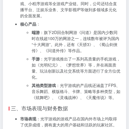
戏、小程序游戏等全游戏产业链。同时，公司还结合直
播平台、泛娱乐业务、文学影视IP等做到多领域多元化
的全面发展。
核心产品
：
端游
：旗下2D回合制网游《问道》是国内少数同
时在线超100万的网游之一，连续数年被评为国内
“十大网游”。此外，还有《天骄3》、《蜀山剑侠
传》、《问道外传》等作品。
手游
：光宇游戏推出了一系列高质量的手机游戏，
如《光明纪元》、《梦想世界》等，并在画面质
量、玩法创新以及社交系统等方面进行了全方位优
化。
其他类型游戏
：光宇游戏的产品线还涵盖了FPS、
音乐舞蹈、横版格斗、卡牌、策略等多种类型，如
《炫舞吧》、《灵魂战神》、《天魔传说》等。
三、市场表现与财务数据
市场表现
：光宇游戏的游戏产品在国内外市场上均取得
了优异成绩，拥有庞大的用户基础和活跃的玩家社区。