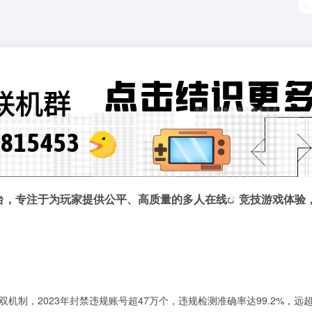
台，专注于为玩家提供公平、高质量的
多人在线
竞技游戏体验，
机制，2023年封禁违规账号超47万个，违规检测准确率达99.2%，远