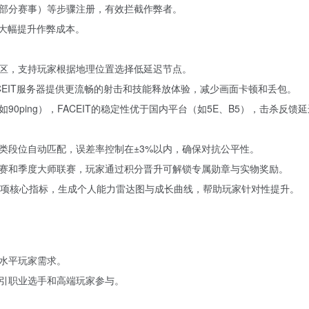
部分赛事）等步骤注册，有效拦截作弊者。
，大幅提升作弊成本。
区，支持玩家根据地理位置选择低延迟节点。
FACEIT服务器提供更流畅的射击和技能释放体验，减少画面卡顿和丢包。
0ping），FACEIT的稳定性优于国内平台（如5E、B5），击杀反馈
类段位自动匹配，误差率控制在±3%以内，确保对抗公平性。
赛和季度大师联赛，玩家通过积分晋升可解锁专属勋章与实物奖励。
3项核心指标，生成个人能力雷达图与成长曲线，帮助玩家针对性提升。
水平玩家需求。
引职业选手和高端玩家参与。