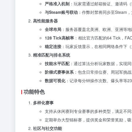
严格准入机制
：玩家需通过邮箱验证、邀请码（
与Steam账号联动
：作弊封禁将同步至Steam
高性能服务器
全球布局
：服务器覆盖北美洲、欧洲、亚洲等地
128 Tick高帧率
：相比官方匹配的64 Tick，
稳定连接
：玩家反馈显示，在相同网络条件下（如9
精准匹配与排名系统
技能水平匹配
：通过算法分析玩家数据，实现同
阶梯式赛事体系
：包含日常排位赛、周冠军挑战
数据可视化
：记录每分钟操作次数、爆头率等2
功能特色
多样化赛事
支持从休闲赛到专业赛事的多种类型，满足不同
定期举办大型锦标赛，提供奖金和荣誉奖励，吸
社区与社交功能