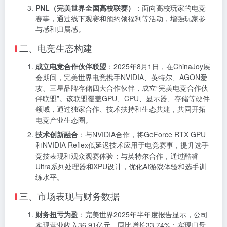
PNL（完美世界全国高校联赛）
：面向高校玩家的电竞
赛事，通过线下观赛和预约领福利等活动，增强玩家参
与感和归属感。
二、电竞生态构建
成立电竞合作伙伴联盟
：2025年8月1日，在ChinaJoy展
会期间，完美世界电竞携手NVIDIA、英特尔、AGON爱
攻、三星品牌存储四大合作伙伴，成立“完美电竞合作伙
伴联盟”。该联盟覆盖GPU、CPU、显示器、存储等硬件
领域，通过独家合作、技术扶持和生态共建，共同开拓
电竞产业生态圈。
技术创新融合
：与NVIDIA合作，将GeForce RTX GPU
和NVIDIA Reflex低延迟技术应用于电竞赛事，提升选手
竞技表现和观众观赛体验；与英特尔合作，通过酷睿
Ultra系列处理器和XPU设计，优化AI游戏体验和选手训
练水平。
三、市场表现与财务数据
财务扭亏为盈
：完美世界2025年半年度报告显示，公司
实现营业收入36.91亿元，同比增长33.74%；实现归母