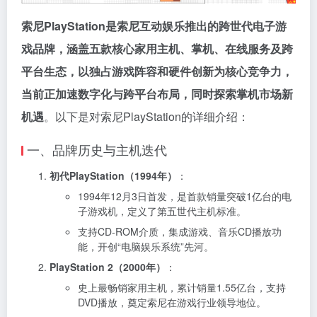
索尼PlayStation是索尼互动娱乐推出的跨世代电子游
戏品牌，涵盖五款核心家用主机、掌机、在线服务及跨
平台生态，以独占游戏阵容和硬件创新为核心竞争力，
当前正加速数字化与跨平台布局，同时探索掌机市场新
机遇
。以下是对索尼PlayStation的详细介绍：
一、品牌历史与主机迭代
初代PlayStation（1994年）
：
1994年12月3日首发，是首款销量突破1亿台的电
子游戏机，定义了第五世代主机标准。
支持CD-ROM介质，集成游戏、音乐CD播放功
能，开创“电脑娱乐系统”先河。
PlayStation 2（2000年）
：
史上最畅销家用主机，累计销量1.55亿台，支持
DVD播放，奠定索尼在游戏行业领导地位。