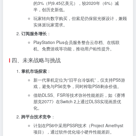
的3%（约9.45亿美元），较2020年（6%）减
半，创历史新低。
玩家转向数字购买，但索尼仍保留光驱设计，兼顾
实体派玩家需求。
订阅服务增长
：
PlayStation Plus会员服务整合云存档、在线联
机、免费游戏等功能，推动用户粘性提升。
四、未来战略与挑战
掌机市场探索
：
新一代掌机定位为“旧平台冷饭机”，仅支持PS5游
戏，避免与PS6竞争，同时榨取PS5剩余价值。
借助DLSS、FSR等技术弥补性能差距，如《赛博
朋克2077》在Switch 2上通过DLSS实现画质优
化。
跨平台技术竞争
：
计划在PS6中采用PSSR技术（Project Amethyst
项目），通过软件优化缩小硬件性能差距。