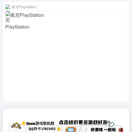
索尼PlayStation