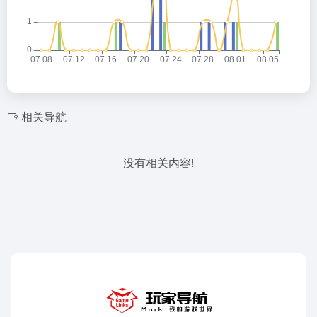
相关导航
没有相关内容!