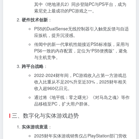
其中《绝地潜兵2》同步登陆PC与PS平台，成为
索尼史上最成功的PC游戏之一。
硬件技术创新
：
PS5的DualSense无线控制器引入触觉反馈与自适
应扳机，提升沉浸感。
传闻中的新一代掌机性能接近PS5标准版，采用与
PS6一致的内存配置，定位为“PS5便携版”，避免
与主机竞争。
跨平台战略
：
2022-2024财年间，PC游戏收入占第一方游戏总
收入比重从不足20%升至近33%，2025财年相关
收入超960亿日元。
通过将《地平线：零之曙光》《对马岛之魂》等作
品移植至PC，扩大用户群体。
三、数字化与实体游戏趋势
实体游戏衰退
：
2025财年实体游戏销售仅占PlayStation部门营收