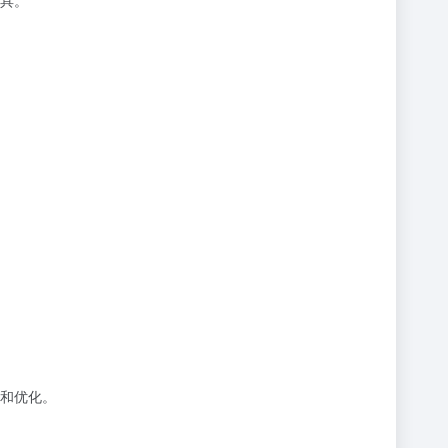
工具。
核和优化。