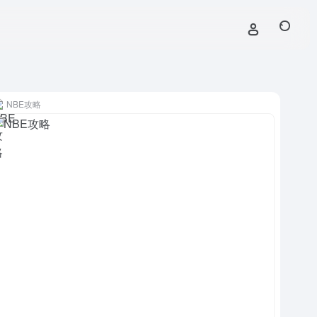
NBE攻略