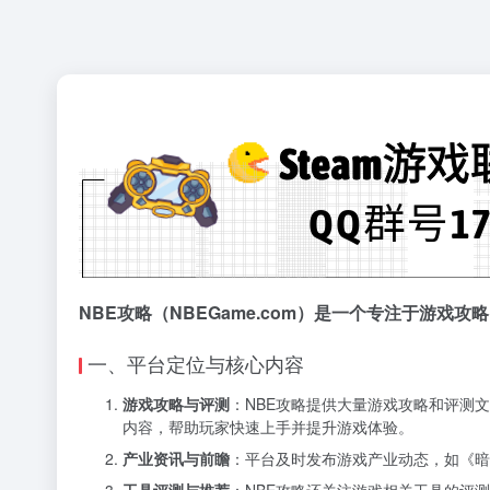
NBE攻略（NBEGame.com）是一个专注于游
一、平台定位与核心内容
游戏攻略与评测
：NBE攻略提供大量游戏攻略和评测
内容，帮助玩家快速上手并提升游戏体验。
产业资讯与前瞻
：平台及时发布游戏产业动态，如《暗