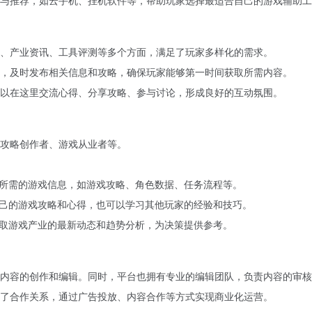
测与推荐，如云手机、挂机软件等，帮助玩家选择最适合自己的游戏辅助
测、产业资讯、工具评测等多个方面，满足了玩家多样化的需求。
，及时发布相关信息和攻略，确保玩家能够第一时间获取所需内容。
可以在这里交流心得、分享攻略、参与讨论，形成良好的互动氛围。
、攻略创作者、游戏从业者等。
到所需的游戏信息，如游戏攻略、角色数据、任务流程等。
自己的游戏攻略和心得，也可以学习其他玩家的经验和技巧。
获取游戏产业的最新动态和趋势分析，为决策提供参考。
与内容的创作和编辑。同时，平台也拥有专业的编辑团队，负责内容的审
立了合作关系，通过广告投放、内容合作等方式实现商业化运营。