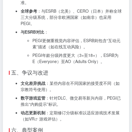
准。
全球参考
：与ESRB（北美）、CERO（日本）并称全球
三大分级系统，部分非欧洲国家（如南非）也采用
PEGI。
与ESRB对比
：
PEGI更侧重视觉内容评估，ESRB则包含“互动元
素”描述（如在线互动风险）。
PEGI年龄分级跨度更大（3+至18+），ESRB为
E（Everyone）至AO（Adults Only）。
五、争议与改进
文化差异挑战
：某些内容在不同国家的接受度不同（如
宗教符号使用）。
数字游戏监管
：针对DLC、微交易等新兴内容，PEGI已
推出“内购提示”标识。
动态更新机制
：定期修订分级标准以适应游戏技术发展
（如
VR
游戏评估）。
六、典型案例