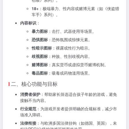
18+
：极端暴力、性内容或赌博元素（如《侠盗猎
车手》系列）。
内容标识
：
暴力图标
：击打、武器使用等场景。
恐惧图标
：恐怖氛围或惊悚元素。
性暗示图标
：裸露或性行为暗示。
歧视图标
：种族、性别歧视内容。
赌博图标
：真实货币或虚拟货币赌博机制。
毒品图标
：吸毒或药物滥用场景。
二、核心功能与目标
消费者保护
：帮助家长筛选适合孩子年龄的游戏，避免
接触不当内容。
行业规范
：为游戏开发者提供明确的合规标准，减少市
场准入障碍。
法律衔接
：与欧洲多国法律挂钩（如德国、英国），未
标注PEGI分级的游戏可能面临处罚。