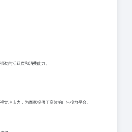
强劲的活跃度和消费能力。
视觉冲击力，为商家提供了高效的广告投放平台。