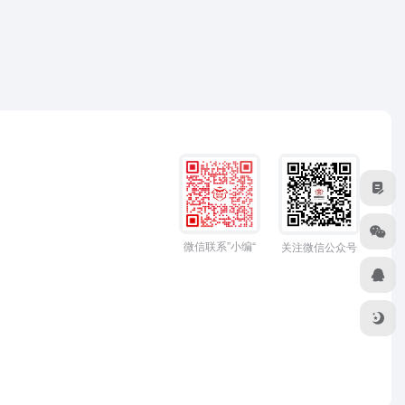
微信联系”小编“
关注微信公众号