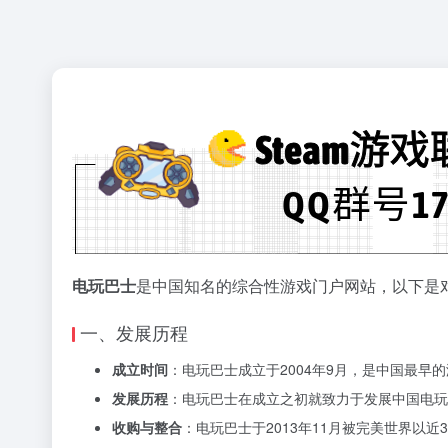
电玩巴士
是中国知名的综合性游戏门户网站，以下是
一、发展历程
成立时间
：电玩巴士成立于2004年9月，是中国最早
发展历程
：电玩巴士在成立之初就致力于发展中国电玩
收购与整合
：电玩巴士于2013年11月被完美世界以