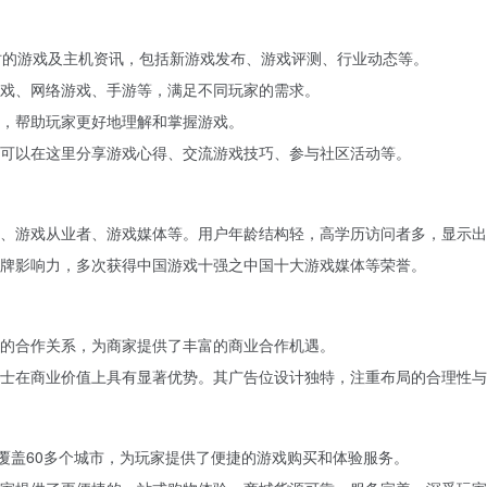
时的游戏及主机资讯，包括新游戏发布、游戏评测、行业动态等。
戏、网络游戏、手游等，满足不同玩家的需求。
，帮助玩家更好地理解和掌握游戏。
可以在这里分享游戏心得、交流游戏技巧、参与社区活动等。
、游戏从业者、游戏媒体等。用户年龄结构轻，高学历访问者多，显示出
牌影响力，多次获得中国游戏十强之中国十大游戏媒体等荣誉。
的合作关系，为商家提供了丰富的商业合作机遇。
士在商业价值上具有显著优势。其广告位设计独特，注重布局的合理性与
，覆盖60多个城市，为玩家提供了便捷的游戏购买和体验服务。