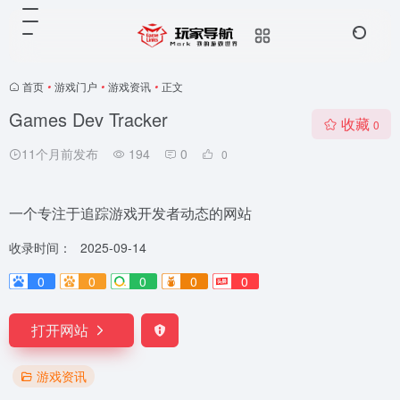
首页
•
游戏门户
•
游戏资讯
•
正文
Games Dev Tracker
收藏
0
11个月前发布
194
0
0
一个专注于追踪游戏开发者动态的网站
收录时间：
2025-09-14
0
0
0
0
0
打开网站
游戏资讯