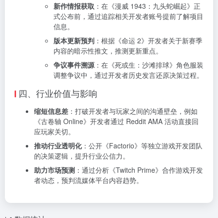
新作情报获取
：在《漫威 1943：九头蛇崛起》正
式公布前，通过追踪相关开发者账号提前了解项目
信息。
版本更新预判
：根据《命运 2》开发者关于新赛季
内容的暗示性推文，推测更新重点。
争议事件溯源
：在《死或生：沙滩排球》角色服装
调整争议中，通过开发者历史发言还原决策过程。
四、行业价值与影响
缩短信息差
：打破开发者与玩家之间的沟通壁垒，例如
《古卷轴 Online》开发者通过 Reddit AMA 活动直接回
应玩家关切。
推动行业透明化
：公开《Factorio》等独立游戏开发团队
的决策逻辑，提升行业公信力。
助力市场预测
：通过分析《Twitch Prime》合作游戏开发
者动态，预判流媒体平台内容趋势。