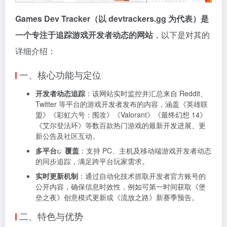
Games Dev Tracker（以 devtrackers.gg 为代表）是
一个专注于追踪游戏开发者动态的网站
，以下是对其的
详细介绍：
一、核心功能与定位
开发者动态追踪
：该网站实时监控并汇总来自 Reddit、
Twitter 等平台的游戏开发者发布的内容，涵盖《英雄联
盟》《彩虹六号：围攻》《Valorant》《最终幻想 14》
《艾尔登法环》等数百款热门游戏的最新开发进展、更
新公告及社区互动。
多平台
覆盖
：支持 PC、主机及移动端游戏开发者动态
的同步追踪，满足跨平台玩家需求。
实时更新机制
：通过自动化技术抓取开发者官方账号的
公开内容，确保信息时效性，例如可第一时间获取《堡
垒之夜》创意模式更新或《流放之路》新赛季预告。
二、特色与优势