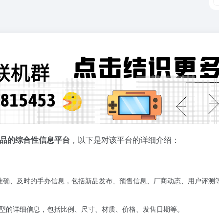
产品的综合性信息平台
，以下是对该平台的详细介绍：
、准确、及时的手办信息，包括新品发布、预售信息、厂商动态、用户评测
型的详细信息，包括比例、尺寸、材质、价格、发售日期等。