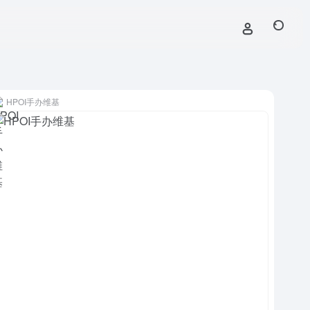
HPOI手办维基