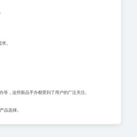
。
需求。
6手办等，这些新品手办都受到了用户的广泛关注。
办产品选择。