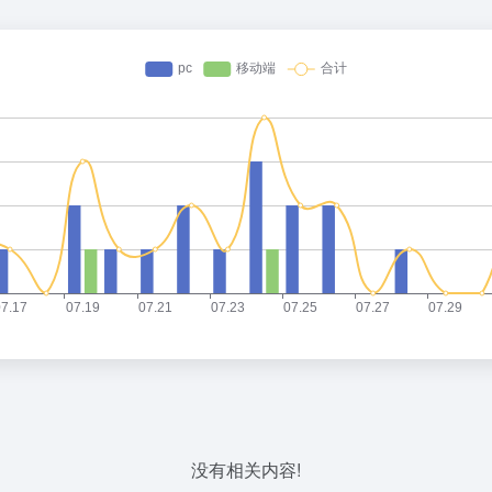
没有相关内容!